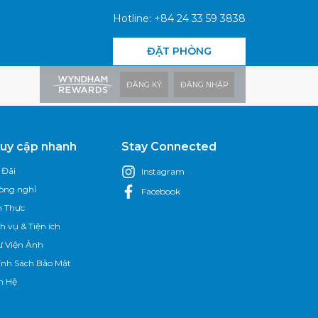
Hotline: +84 24 33 59 3838
ĐẶT PHÒNG
ĐĂNG KÝ
ĐĂNG NHẬP
uy cập nhanh
Stay Connected
 Đãi
Instagram
òng nghỉ
Facebook
 Thực
h vụ & Tiện ích
ư Viện Ảnh
ính Sách Bảo Mật
n Hệ