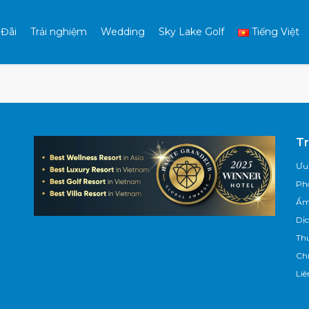
 Đãi
Trải nghiệm
Wedding
Sky Lake Golf
Tiếng Việt
Tr
Ưu
Ph
Ẩm
Dịc
Th
Ch
Liê