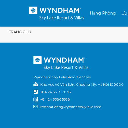
Hạng Phòng
Ưu
Skip to content
TRANG CHỦ
Wyndham Sky Lake Resort & Villas
Khu vực hồ Văn Sơn, Chương Mỹ, Hà Nội 100000
+84 24 33 59 3838
+84 24 3386 5588
reservations@wyndhamskylake.com